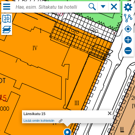
1
Kirjaudu sisään
FIN
Länsikatu 15
Lisää omiin kohteisiin