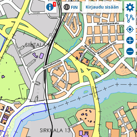
1
Kirjaudu sisään
FIN