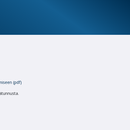
miseen (pdf)
jätunnusta.