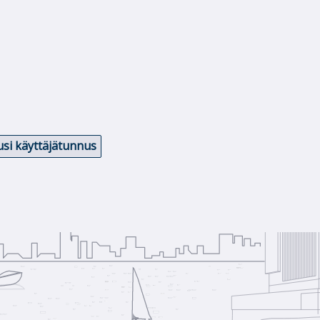
si käyttäjätunnus