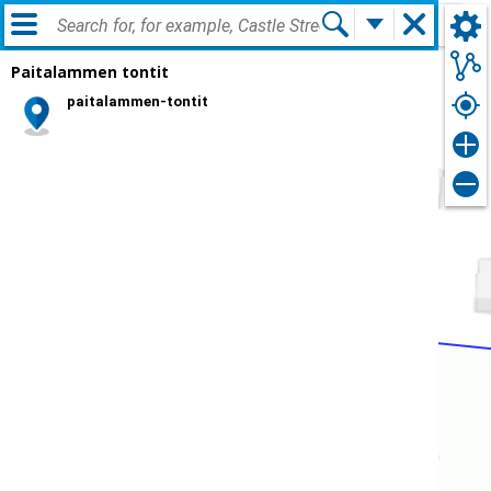
Log in
ENG
Paitalammen tontit
paitalammen-tontit