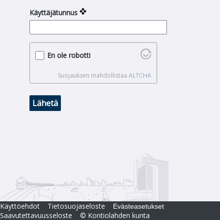
Käyttäjätunnus
En ole robotti
Suojauksen mahdollistaa
ALTCHA
Lähetä
Käyttöehdot
Tietosuojaseloste
Evästeasetukset
Saavutettavuusseloste
© Kontiolahden kunta