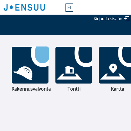
Joensuun
Siirry
kaupunki
päänäkymään
Kirjaudu sisään
Rakennusvalvonta
Tontti
Kartta