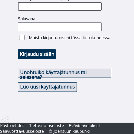
Salasana
Muista kirjautumiseni tässä tietokoneessa
Kirjaudu sisään
Unohtuiko käyttäjätunnus tai
salasana?
Luo uusi käyttäjätunnus
Käyttöehdot
Tietosuojaseloste
Evästeasetukset
Saavutettavuusseloste
© Joensuun kaupunki